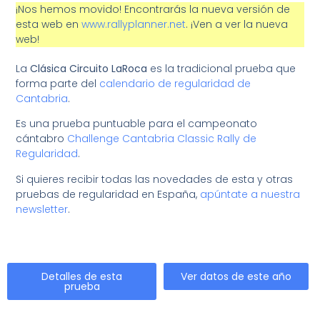
¡Nos hemos movido! Encontrarás la nueva versión de
esta web en
www.rallyplanner.net
. ¡Ven a ver la nueva
web!
La
Clásica Circuito LaRoca
es la tradicional prueba que
forma parte del
calendario de regularidad de
Cantabria
.
Es una prueba puntuable para el campeonato
cántabro
Challenge Cantabria Classic Rally de
Regularidad
.
Si quieres recibir todas las novedades de esta y otras
pruebas de regularidad en España,
apúntate a nuestra
newsletter
.
Detalles de esta
Ver datos de este año
prueba