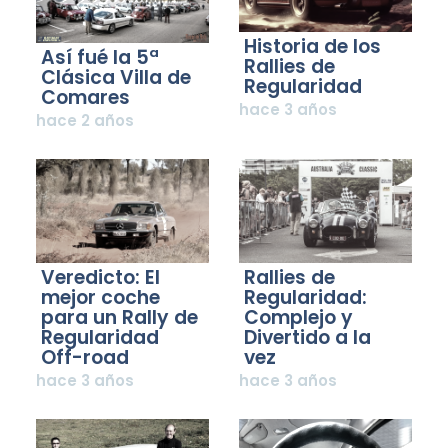
Historia de los
Así fué la 5ª
Rallies de
Clásica Villa de
Regularidad
Comares
hace 3 años
hace 2 años
Veredicto: El
Rallies de
mejor coche
Regularidad:
para un Rally de
Complejo y
Regularidad
Divertido a la
Off-road
vez
hace 3 años
hace 3 años