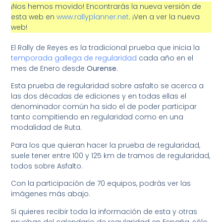
¡Nos hemos movido! Encontrarás la nueva versión de
esta web en
www.rallyplanner.net
. ¡Ven a ver la nueva
web!
El Rally de Reyes es la tradicional prueba que inicia la
temporada gallega de regularidad
cada año en el
mes de Enero desde
Ourense
.
Esta prueba de regularidad sobre asfalto se acerca a
las dos décadas de ediciones y en todas ellas el
denominador común ha sido el de poder participar
tanto compitiendo en regularidad como en una
modalidad de Ruta.
Para los que quieran hacer la prueba de regularidad,
suele tener entre 100 y 125 km de tramos de regularidad,
todos sobre Asfalto.
Con la participación de 70 equipos, podrás ver las
imágenes más abajo.
Si quieres recibir toda la información de esta y otras
pruebas del calendario de regularidad en España, sólo